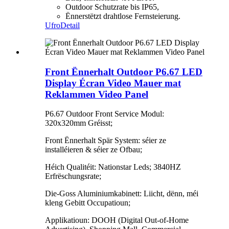
Outdoor Schutzrate bis IP65,
Ënnerstëtzt drahtlose Fernsteierung.
Ufro
Detail
Front Ënnerhalt Outdoor P6.67 LED
Display Écran Video Mauer mat
Reklammen Video Panel
P6.67 Outdoor Front Service Modul:
320x320mm Gréisst;
Front Ënnerhalt Spär System: séier ze
installéieren & séier ze Ofbau;
Héich Qualitéit: Nationstar Leds; 3840HZ
Erfrëschungsrate;
Die-Goss Aluminiumkabinett: Liicht, dënn, méi
kleng Gebitt Occupatioun;
Applikatioun: DOOH (Digital Out-of-Home