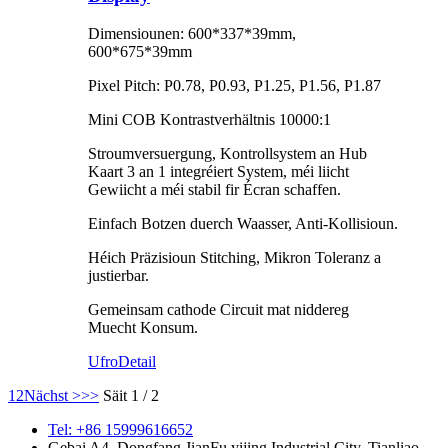
Dimensiounen: 600*337*39mm,
600*675*39mm
Pixel Pitch: P0.78, P0.93, P1.25, P1.56, P1.87
Mini COB Kontrastverhältnis 10000:1
Stroumversuergung, Kontrollsystem an Hub
Kaart 3 an 1 integréiert System, méi liicht
Gewiicht a méi stabil fir Écran schaffen.
Einfach Botzen duerch Waasser, Anti-Kollisioun.
Héich Präzisioun Stitching, Mikron Toleranz a
justierbar.
Gemeinsam cathode Circuit mat niddereg
Muecht Konsum.
Ufro
Detail
1
2
Nächst >
>>
Säit 1 / 2
Tel: +86 15999616652
Gebai A4, Dongfang JianFu yijing Industrial City, Tianliao