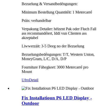
Bezuelung & Versandbedéngungen:
Minimum Bestellung Quantitéit: 1 Metercarré
Präis: verhandelbar
Verpakung Detailer: hëlzent Pak oder Fluch Fall
ass recommandéiert, Iddi vun Clienten ass
akzeptabel
Liwwerzäit: 3-5 Deeg no der Bezuelung
Bezuelungsbedéngungen: T/T, Western Union,
MoneyGram, L/C, D/A, D/P
Fourniture Fähegkeet: 3000 Metercarré pro
Mount
Ufro
Detail
Fix Installatioun P6 LED Display -
Outdoor