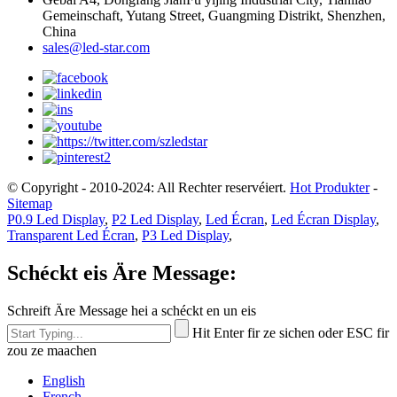
Gemeinschaft, Yutang Street, Guangming Distrikt, Shenzhen,
China
sales@led-star.com
© Copyright - 2010-2024: All Rechter reservéiert.
Hot Produkter
-
Sitemap
P0.9 Led Display
,
P2 Led Display
,
Led Écran
,
Led Écran Display
,
Transparent Led Écran
,
P3 Led Display
,
Schéckt eis Äre Message:
Schreift Äre Message hei a schéckt en un eis
Hit Enter fir ze sichen oder ESC fir
zou ze maachen
English
French