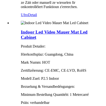
ze Zäit oder manuell ze wiesselen fir
onkontrolléiert Funktioun z'erreechen.
Ufro
Detail
Indoor Led Video Mauer Mat Led
Cabinet
Produit Detailer:
Hierkonftsplaz: Guangdong, China
Mark Numm: HOT
Zertifizéierung: CE-EMC, CE-LVD, RoHS
Modell Zuel: P2.5 Indoor
Bezuelung & Versandbedéngungen:
Minimum Bestellung Quantitéit: 1 Metercarré
Präis: verhandelbar