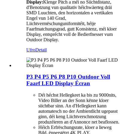
Display:
Klenge Pitch a méi no Siichtdistanz,
d'Benotzung vun qualitativ héichwäerteg dräi
SMD Luuchten, den horizontalen a vertikalen
Engel vun 140 Grad,
Liichtvermëschunguniformitéit, héije
Faarfmatchungsgrad, gutt Konsistenz, méi kloer
Display, entsprécht voll de Bedierfnesser vum
Outdoor Display.
Ufro
Detail
P3 P4 P5 P6 P8 P10 Outdoor Voll
Faarf LED Display Écran
Déi héchst Hellegkeet ka bis zu 9000nits,
Video Biller an der Sonn kënne kloer
siichtbar sinn. An d'Hellegkeet kann
automatesch no der Ambientlicht ugepasst
ginn, déi keng Liichtverschmotzung
produzéieren an d'Annonce net beaflossen.
Héich Erfrëschungsrate, kloer a lieweg
Bild, ënnerstëtzt 4K PLAY.