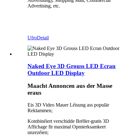
Advertising), Shopping Mall, Commercial
Advertising, etc.
Ufro
Detail
Naked Eye 3D Grouss LED Ecran
Outdoor LED Display
Maacht Annoncen aus der Masse
eraus
Eis 3D Video Mauer Léisung ass populär
Reklammen;
Kombinéiert verschidde Brëller-gratis 3D
Affichage fir maximal Opmierksamkeet
unzezéien;