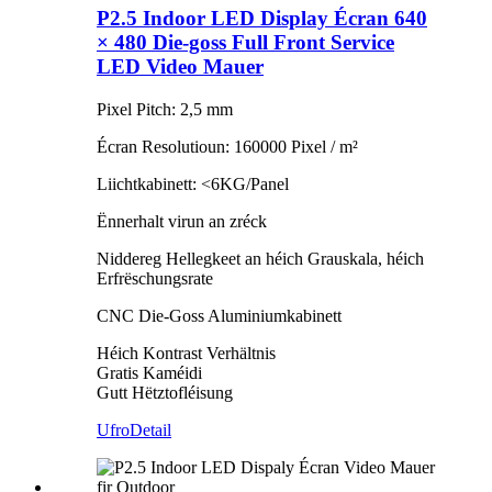
P2.5 Indoor LED Display Écran 640
× 480 Die-goss Full Front Service
LED Video Mauer
Pixel Pitch: 2,5 mm
Écran Resolutioun: 160000 Pixel / m²
Liichtkabinett: <6KG/Panel
Ënnerhalt virun an zréck
Niddereg Hellegkeet an héich Grauskala, héich
Erfrëschungsrate
CNC Die-Goss Aluminiumkabinett
Héich Kontrast Verhältnis
Gratis Kaméidi
Gutt Hëtztofléisung
Ufro
Detail