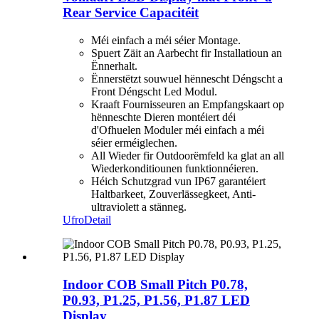
Rear Service Capacitéit
Méi einfach a méi séier Montage.
Spuert Zäit an Aarbecht fir Installatioun an
Ënnerhalt.
Ënnerstëtzt souwuel hënnescht Déngscht a
Front Déngscht Led Modul.
Kraaft Fournisseuren an Empfangskaart op
hënneschte Dieren montéiert déi
d'Ofhuelen Moduler méi einfach a méi
séier erméiglechen.
All Wieder fir Outdoorëmfeld ka glat an all
Wiederkonditiounen funktionnéieren.
Héich Schutzgrad vun IP67 garantéiert
Haltbarkeet, Zouverlässegkeet, Anti-
ultraviolett a stänneg.
Ufro
Detail
Indoor COB Small Pitch P0.78,
P0.93, P1.25, P1.56, P1.87 LED
Display