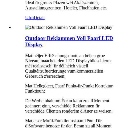
Ideal fir grouss Plazen wéi Akafszentren,
Ausstellungszentren, Hoteler, Fluchhafen etc.
Ufro
Detail
Outdoor Reklammen Voll Faarf LED
Display
Mat héijer Erfrëschungsquote an héijen groe
Niveau, maachen den LED Displaybildschierm
méi realistesch, fir déi héich visuell
Qualitéitsufuerderunge vum kommerziellen
Gebrauch z'erreechen;
Mat Hellegkeet, Faarf Punkt-fir-Punkt Korrektur
Funktioun;
De Werbeinhalt um Écran kann zu all Moment
geännert ginn, verschidde Reklammen fir
verschidde Clienten ronderëm d'Auer ze weisen;
Mat eiser Mufti-Funktiounskaart kënnt Dir
d'Software benotze fir den Ecran zu all Moment