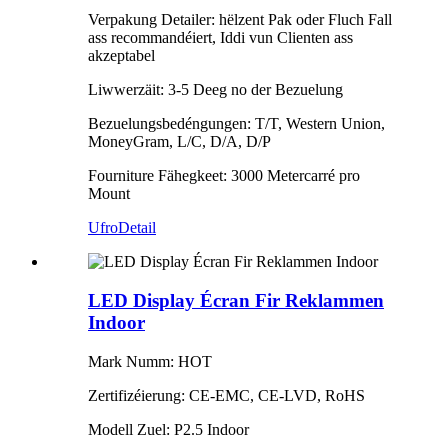
Verpakung Detailer: hëlzent Pak oder Fluch Fall
ass recommandéiert, Iddi vun Clienten ass
akzeptabel
Liwwerzäit: 3-5 Deeg no der Bezuelung
Bezuelungsbedéngungen: T/T, Western Union,
MoneyGram, L/C, D/A, D/P
Fourniture Fähegkeet: 3000 Metercarré pro
Mount
Ufro
Detail
LED Display Écran Fir Reklammen
Indoor
Mark Numm: HOT
Zertifizéierung: CE-EMC, CE-LVD, RoHS
Modell Zuel: P2.5 Indoor