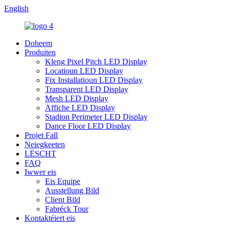
English
Doheem
Produiten
Kleng Pixel Pitch LED Display
Locatioun LED Display
Fix Installatioun LED Display
Transparent LED Display
Mesh LED Display
Affiche LED Display
Stadion Perimeter LED Display
Dance Floor LED Display
Projet Fall
Neiegkeeten
LËSCHT
FAQ
Iwwer eis
Eis Equipe
Ausstellung Bild
Client Bild
Fabréck Tour
Kontaktéiert eis