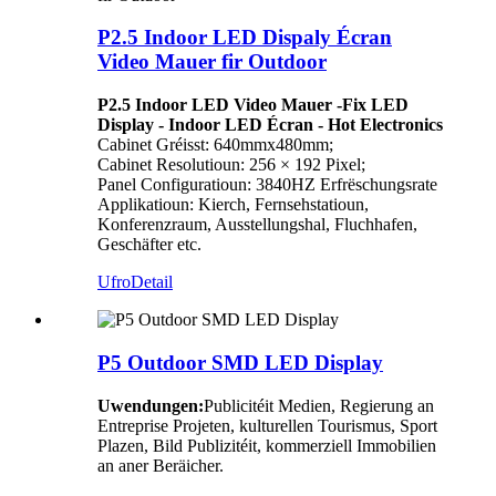
P2.5 Indoor LED Dispaly Écran
Video Mauer fir Outdoor
P2.5 Indoor LED Video Mauer -Fix LED
Display - Indoor LED Écran - Hot Electronics
Cabinet Gréisst: 640mmx480mm;
Cabinet Resolutioun: 256 × 192 Pixel;
Panel Configuratioun: 3840HZ Erfrëschungsrate
Applikatioun: Kierch, Fernsehstatioun,
Konferenzraum, Ausstellungshal, Fluchhafen,
Geschäfter etc.
Ufro
Detail
P5 Outdoor SMD LED Display
Uwendungen:
Publicitéit Medien, Regierung an
Entreprise Projeten, kulturellen Tourismus, Sport
Plazen, Bild Publizitéit, kommerziell Immobilien
an aner Beräicher.