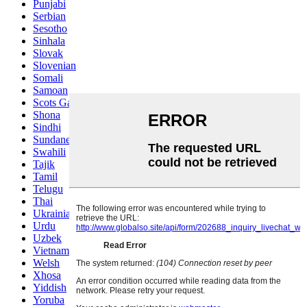
Punjabi
Serbian
Sesotho
Sinhala
Slovak
Slovenian
Somali
Samoan
Scots Gaelic
Shona
Sindhi
Sundanese
Swahili
Tajik
Tamil
Telugu
Thai
Ukrainian
Urdu
Uzbek
Vietnamese
Welsh
Xhosa
Yiddish
Yoruba