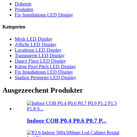
Doheem
Produiten
Fix Installatioun LED Display
Kategorien
Mesh LED Display
Affiche LED Display
Locatioun LED Display
Transparent LED Display
Dance Floor LED Display
Kleng Pixel Pitch LED Display
Fix Installatioun LED Display
Stadion Perimeter LED Display
Ausgezeechent Produkter
Indoor COB P0.4 P0.6 P0.7 P...