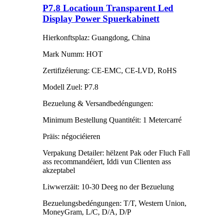
P7.8 Locatioun Transparent Led
Display Power Spuerkabinett
Hierkonftsplaz: Guangdong, China
Mark Numm: HOT
Zertifizéierung: CE-EMC, CE-LVD, RoHS
Modell Zuel: P7.8
Bezuelung & Versandbedéngungen:
Minimum Bestellung Quantitéit: 1 Metercarré
Präis: négociéieren
Verpakung Detailer: hëlzent Pak oder Fluch Fall
ass recommandéiert, Iddi vun Clienten ass
akzeptabel
Liwwerzäit: 10-30 Deeg no der Bezuelung
Bezuelungsbedéngungen: T/T, Western Union,
MoneyGram, L/C, D/A, D/P