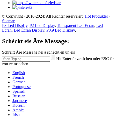
© Copyright - 2010-2024: All Rechter reservéiert.
Hot Produkter
-
Sitemap
P3 Led Display
,
P2 Led Display
,
Transparent Led Écran
,
Led
Écran
,
Led Écran Display
,
P0.9 Led Display
,
Schéckt eis Äre Message:
Schreift Äre Message hei a schéckt en un eis
Hit Enter fir ze sichen oder ESC fir
zou ze maachen
English
French
German
Portuguese
Spanish
Russian
Japanese
Korean
Arabic
Irish