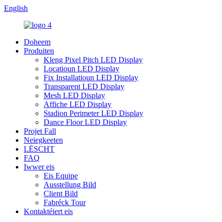
English
Doheem
Produiten
Kleng Pixel Pitch LED Display
Locatioun LED Display
Fix Installatioun LED Display
Transparent LED Display
Mesh LED Display
Affiche LED Display
Stadion Perimeter LED Display
Dance Floor LED Display
Projet Fall
Neiegkeeten
LËSCHT
FAQ
Iwwer eis
Eis Equipe
Ausstellung Bild
Client Bild
Fabréck Tour
Kontaktéiert eis