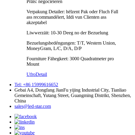
Präis: négociéieren
Verpakung Detailer: hëlzent Pak oder Fluch Fall
ass recommandéiert, Iddi vun Clienten ass
akzeptabel
Liwwerzäit: 10-30 Deeg no der Bezuelung
Bezuelungsbedéngungen: T/T, Western Union,
MoneyGram, L/C, D/A, D/P
Fourniture Fähegkeet: 3000 Quadratmeter pro
Mount
Ufro
Detail
Tel: +86 15999616652
Gebai A4, Dongfang JianFu yijing Industrial City, Tianliao
Gemeinschaft, Yutang Street, Guangming Distrikt, Shenzhen,
China
sales@led-star.com