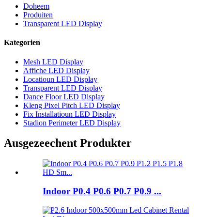
Doheem
Produiten
Transparent LED Display
Kategorien
Mesh LED Display
Affiche LED Display
Locatioun LED Display
Transparent LED Display
Dance Floor LED Display
Kleng Pixel Pitch LED Display
Fix Installatioun LED Display
Stadion Perimeter LED Display
Ausgezeechent Produkter
Indoor P0.4 P0.6 P0.7 P0.9 ...