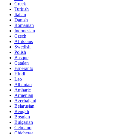
Greek
Turkish
Italian
Danish
Romanian
Indonesian
Czech
Afrikaans
Swedish
Polish
Basque
Catalan
Esperanto
Hindi
Lao
Albanian
Amharic
Armenian
Azerbaijani
Belarusian
Bengali
Bosnian
Bulgarian
Cebuano
Chichewa