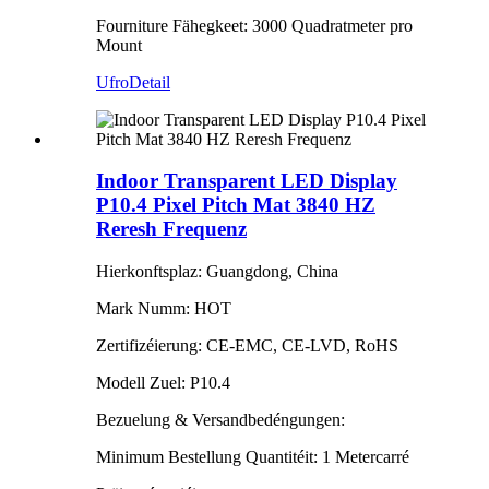
Fourniture Fähegkeet: 3000 Quadratmeter pro
Mount
Ufro
Detail
Indoor Transparent LED Display
P10.4 Pixel Pitch Mat 3840 HZ
Reresh Frequenz
Hierkonftsplaz: Guangdong, China
Mark Numm: HOT
Zertifizéierung: CE-EMC, CE-LVD, RoHS
Modell Zuel: P10.4
Bezuelung & Versandbedéngungen:
Minimum Bestellung Quantitéit: 1 Metercarré