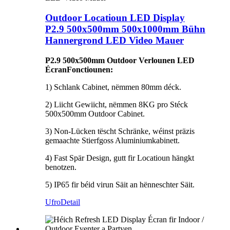
Outdoor Locatioun LED Display
P2.9 500x500mm 500x1000mm Bühn
Hannergrond LED Video Mauer
P2.9 500x500mm Outdoor Verlounen LED
Écran
Fonctiounen:
1) Schlank Cabinet, nëmmen 80mm déck.
2) Liicht Gewiicht, nëmmen 8KG pro Stéck
500x500mm Outdoor Cabinet.
3) Non-Lücken tëscht Schränke, wéinst präzis
gemaachte Stierfgoss Aluminiumkabinett.
4) Fast Spär Design, gutt fir Locatioun hängkt
benotzen.
5) IP65 fir béid virun Säit an hënneschter Säit.
Ufro
Detail