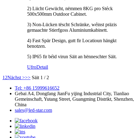
2) Liicht Gewiicht, nëmmen 8KG pro Stéck
500x500mm Outdoor Cabinet.
3) Non-Lücken tëscht Schränke, wéinst präzis
gemaachte Stierfgoss Aluminiumkabinett.
4) Fast Spär Design, gutt fir Locatioun hängkt
benotzen.
5) IP65 fir béid virun Säit an hënneschter Säit.
Ufro
Detail
1
2
Nächst >
>>
Säit 1 / 2
Tel: +86 15999616652
Gebai A4, Dongfang JianFu yijing Industrial City, Tianliao
Gemeinschaft, Yutang Street, Guangming Distrikt, Shenzhen,
China
sales@led-star.com