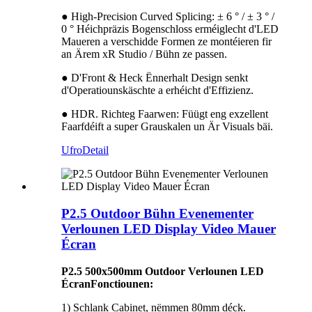
● High-Precision Curved Splicing: ± 6 ° / ± 3 ° /
0 ° Héichpräzis Bogenschloss erméiglecht d'LED
Maueren a verschidde Formen ze montéieren fir
an Ärem xR Studio / Bühn ze passen.
● D'Front & Heck Ënnerhalt Design senkt
d'Operatiounskäschte a erhéicht d'Effizienz.
● HDR. Richteg Faarwen: Füügt eng exzellent
Faarfdéift a super Grauskalen un Är Visuals bäi.
Ufro
Detail
P2.5 Outdoor Bühn Evenementer
Verlounen LED Display Video Mauer
Écran
P2.5 500x500mm Outdoor Verlounen LED
Écran
Fonctiounen:
1) Schlank Cabinet, nëmmen 80mm déck.