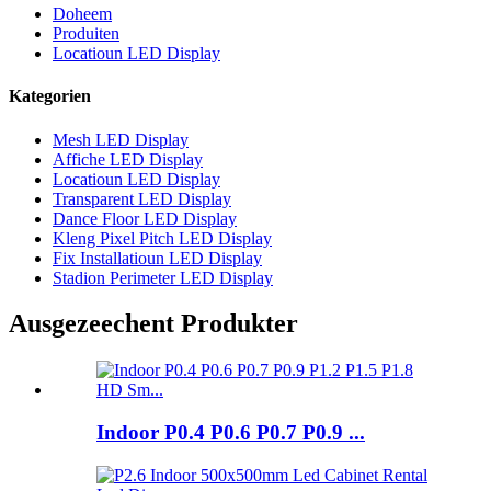
Doheem
Produiten
Locatioun LED Display
Kategorien
Mesh LED Display
Affiche LED Display
Locatioun LED Display
Transparent LED Display
Dance Floor LED Display
Kleng Pixel Pitch LED Display
Fix Installatioun LED Display
Stadion Perimeter LED Display
Ausgezeechent Produkter
Indoor P0.4 P0.6 P0.7 P0.9 ...