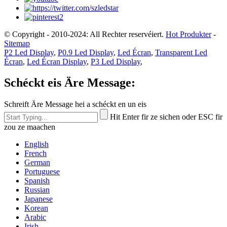
© Copyright - 2010-2024: All Rechter reservéiert.
Hot Produkter
-
Sitemap
P2 Led Display
,
P0.9 Led Display
,
Led Écran
,
Transparent Led
Écran
,
Led Écran Display
,
P3 Led Display
,
Schéckt eis Äre Message:
Schreift Äre Message hei a schéckt en un eis
Hit Enter fir ze sichen oder ESC fir
zou ze maachen
English
French
German
Portuguese
Spanish
Russian
Japanese
Korean
Arabic
Irish