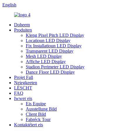
English
Doheem
Produiten
Kleng Pixel Pitch LED Display
Locatioun LED Display
Fix Installatioun LED Display
Transparent LED Display
Mesh LED Display
Affiche LED Display
Stadion Perimeter LED Display
Dance Floor LED Display
Projet Fall
Neiegkeeten
LËSCHT
FAQ
Iwwer eis
Eis Equipe
Ausstellung Bild
Client Bild
Fabréck Tour
Kontaktéiert eis