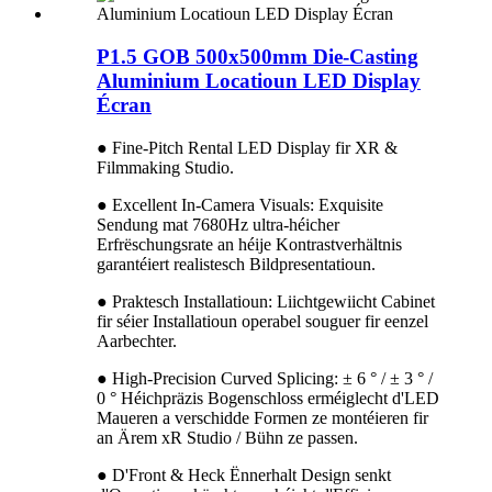
P1.5 GOB 500x500mm Die-Casting
Aluminium Locatioun LED Display
Écran
● Fine-Pitch Rental LED Display fir XR &
Filmmaking Studio.
● Excellent In-Camera Visuals: Exquisite
Sendung mat 7680Hz ultra-héicher
Erfrëschungsrate an héije Kontrastverhältnis
garantéiert realistesch Bildpresentatioun.
● Praktesch Installatioun: Liichtgewiicht Cabinet
fir séier Installatioun operabel souguer fir eenzel
Aarbechter.
● High-Precision Curved Splicing: ± 6 ° / ± 3 ° /
0 ° Héichpräzis Bogenschloss erméiglecht d'LED
Maueren a verschidde Formen ze montéieren fir
an Ärem xR Studio / Bühn ze passen.
● D'Front & Heck Ënnerhalt Design senkt