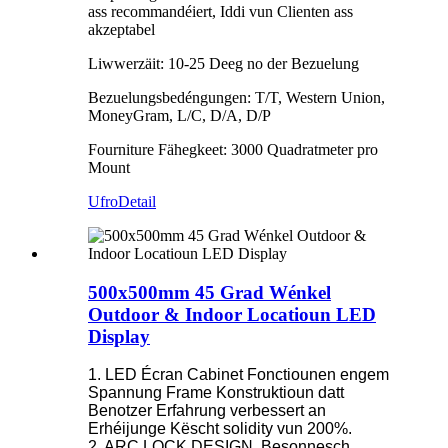
ass recommandéiert, Iddi vun Clienten ass
akzeptabel
Liwwerzäit: 10-25 Deeg no der Bezuelung
Bezuelungsbedéngungen: T/T, Western Union,
MoneyGram, L/C, D/A, D/P
Fourniture Fähegkeet: 3000 Quadratmeter pro
Mount
Ufro
Detail
500x500mm 45 Grad Wénkel
Outdoor & Indoor Locatioun LED
Display
1. LED Écran Cabinet Fonctiounen engem
Spannung Frame Konstruktioun datt
Benotzer Erfahrung verbessert an
Erhéijunge Këscht solidity vun 200%.
2. ARC LOCK DESIGN. Besonnesch