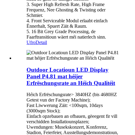
3. Super High Refresh Rate, High Frame
Frequenz, Nee Ghosting & Twisting oder
Schmier.
4. Front Serviceable Modul erlaabt einfach
Ënnerhalt, Spuert Zäit & Raum.
5. 16 Bit Grey Grade Processing, de
Faarftransitioun wäert méi natierlech sinn.
Ufro
Detail
Outdoor Locatioun LED Display
Panel P4.81 mat héijer
Erfrëschungsrate an Héich Qualitéit
Héich Erfrëschungsrate> 3840HZ (bis 4680HZ
Getest vun der Factory Machine);
Fast Liwwerung Zäit: <100sqm, 10days
(3000sqm Stock);
Einfach opzebauen an ofbauen, gëeegent fir vill
verschidden Installatiounsplazen;
Uwendungen: Musekskonzert, Konferenz,
Stadion, Feierfeier, Ausstellungsdemonstratioun,