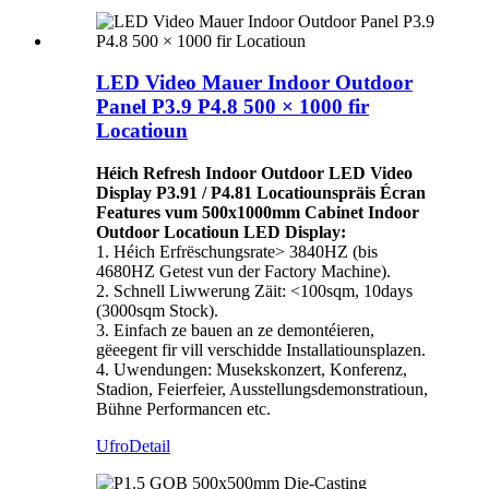
LED Video Mauer Indoor Outdoor
Panel P3.9 P4.8 500 × 1000 fir
Locatioun
Héich Refresh Indoor Outdoor LED Video
Display P3.91 / P4.81 Locatiounspräis Écran
Features vum 500x1000mm Cabinet Indoor
Outdoor Locatioun LED Display:
1. Héich Erfrëschungsrate> 3840HZ (bis
4680HZ Getest vun der Factory Machine).
2. Schnell Liwwerung Zäit: <100sqm, 10days
(3000sqm Stock).
3. Einfach ze bauen an ze demontéieren,
gëeegent fir vill verschidde Installatiounsplazen.
4. Uwendungen: Musekskonzert, Konferenz,
Stadion, Feierfeier, Ausstellungsdemonstratioun,
Bühne Performancen etc.
Ufro
Detail