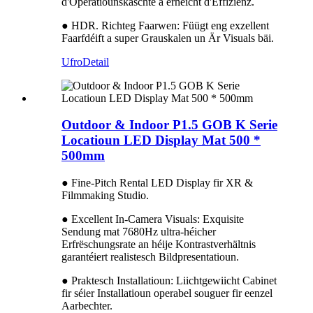
d'Operatiounskäschte a erhéicht d'Effizienz.
● HDR. Richteg Faarwen: Füügt eng exzellent
Faarfdéift a super Grauskalen un Är Visuals bäi.
Ufro
Detail
Outdoor & Indoor P1.5 GOB K Serie
Locatioun LED Display Mat 500 *
500mm
● Fine-Pitch Rental LED Display fir XR &
Filmmaking Studio.
● Excellent In-Camera Visuals: Exquisite
Sendung mat 7680Hz ultra-héicher
Erfrëschungsrate an héije Kontrastverhältnis
garantéiert realistesch Bildpresentatioun.
● Praktesch Installatioun: Liichtgewiicht Cabinet
fir séier Installatioun operabel souguer fir eenzel
Aarbechter.