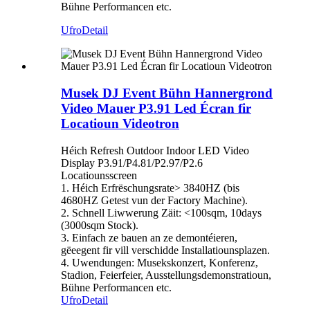
Bühne Performancen etc.
Ufro
Detail
Musek DJ Event Bühn Hannergrond
Video Mauer P3.91 Led Écran fir
Locatioun Videotron
Héich Refresh Outdoor Indoor LED Video
Display P3.91/P4.81/P2.97/P2.6
Locatiounsscreen
1. Héich Erfrëschungsrate> 3840HZ (bis
4680HZ Getest vun der Factory Machine).
2. Schnell Liwwerung Zäit: <100sqm, 10days
(3000sqm Stock).
3. Einfach ze bauen an ze demontéieren,
gëeegent fir vill verschidde Installatiounsplazen.
4. Uwendungen: Musekskonzert, Konferenz,
Stadion, Feierfeier, Ausstellungsdemonstratioun,
Bühne Performancen etc.
Ufro
Detail