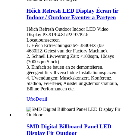
Héich Refresh LED Display Écran fir
Indoor / Outdoor Eventer a Partyen
Héich Refresh Outdoor Indoor LED Video
Display P3.91/P4.81/P2.97/P2.6
Locatiounsscreen
1. Héich Erfrëschungsrate> 3840HZ (bis
4680HZ Getest vun der Factory Machine).
2. Schnell Liwwerung Zäit: <100sqm, 10days
(3000sqm Stock).
3. Einfach ze bauen an ze demontéieren,
gëeegent fir vill verschidde Installatiounsplazen.
4. Uwendungen: Musekskonzert, Konferenz,
Stadion, Feierfeier, Ausstellungsdemonstratioun,
Bühne Performancen etc.
Ufro
Detail
SMD Digital Billboard Panel LED
Display Fir Outdoor