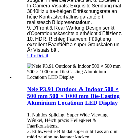
souguer fir eenzel Aarbechter. 8. Excellent
In-Camera Visuals: Exquisite Sendung mat
3840Hz ultra-héigen Erfrëschungsrate an
héije Kontrastverhältnis garantéiert
realistesch Bildpresentatioun.
9. D'Front & Rear Wartung Design senkt
d'Operatiounskäschte a erhéicht d'Effizienz.
10. HDR. Richteg Faarwen: Füügt eng
exzellent Faarfdéift a super Grauskalen un
Är Visuals bäi.
Ufro
Detail
Neie P3.91 Outdoor & Indoor 500 ×
500 mm 500 × 1000 mm Die-Casting
Aluminium Locatioun LED Display
1. Nahtlos Splicing, Super Wide Viewing
Wénkel, Héich präzis Hellegkeet &
Faarfkonsistenz.
2. Et liwwert e Bild dat super subtil ass an ouni
midd ze ginn no laanger kucken.