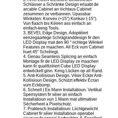
Schlässer a Schränke Design erlaabt de
arcable Cabinet an riichtaus Cabinet
zesummen ze verbannen. Upassbar
Winkelen: Konvex (+15°) Konkav (-15°).
Vun flaach bis Kéiren ass einfach an
einfach-keng Tools.
3. BEVEL Edge Design. Adoptéiert
eenzegaartege Schrägranddesign fir den
LED Display mat den 90 ° richtege Wénkel
Features ze maachen. All Eck vum Cabinet
huet 45° Schréiegt.
4. Genau Seamless Splicing an einfach
Montage fir de LED Display ze maachen
kann fir qualifizéiert Cube LED Display
entwéckelt ginn. Keng Lücken op all Rand.
5. Anti-Kollisioun Design. Véier Ecker Anti-
Kollisioun Design. Schützt effektiv Écran
vum Eckbump.
6. Schnell | Ee Mann Installatioun. Vertikal
Sperrsystem fir séier an einfach
Installatioun vun 1 Mann mat ultimativer
Sécherheet a Pixelschutz.
7. Praktesch Installatioun: Liichtgewiicht
Cabinet fir séier Installatioun operabel