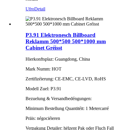
Ufro
Detail
P3.91 Elektronesch Billboard
Reklamm 500*500 500*1000 mm
Cabinet Gréisst
Hierkonftsplaz: Guangdong, China
Mark Numm: HOT
Zertifizéierung: CE-EMC, CE-LVD, RoHS
Modell Zuel: P3.91
Bezuelung & Versandbedéngungen:
Minimum Bestellung Quantitéit: 1 Metercarré
Präis: négociéieren
Verpakung Detailer: hëlzent Pak oder Fluch Fall