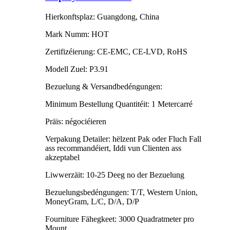
Hierkonftsplaz: Guangdong, China
Mark Numm: HOT
Zertifizéierung: CE-EMC, CE-LVD, RoHS
Modell Zuel: P3.91
Bezuelung & Versandbedéngungen:
Minimum Bestellung Quantitéit: 1 Metercarré
Präis: négociéieren
Verpakung Detailer: hëlzent Pak oder Fluch Fall
ass recommandéiert, Iddi vun Clienten ass
akzeptabel
Liwwerzäit: 10-25 Deeg no der Bezuelung
Bezuelungsbedéngungen: T/T, Western Union,
MoneyGram, L/C, D/A, D/P
Fourniture Fähegkeet: 3000 Quadratmeter pro
Mount