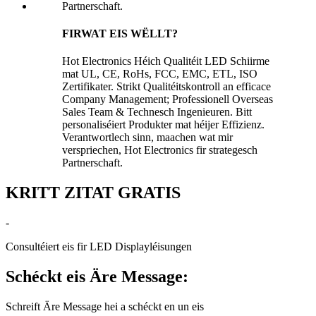
FIRWAT EIS WËLLT?
Hot Electronics Héich Qualitéit LED Schiirme
mat UL, CE, RoHs, FCC, EMC, ETL, ISO
Zertifikater. Strikt Qualitéitskontroll an efficace
Company Management; Professionell Overseas
Sales Team & Technesch Ingenieuren. Bitt
personaliséiert Produkter mat héijer Effizienz.
Verantwortlech sinn, maachen wat mir
verspriechen, Hot Electronics fir strategesch
Partnerschaft.
KRITT ZITAT GRATIS
-
Consultéiert eis fir LED Displayléisungen
Schéckt eis Äre Message:
Schreift Äre Message hei a schéckt en un eis