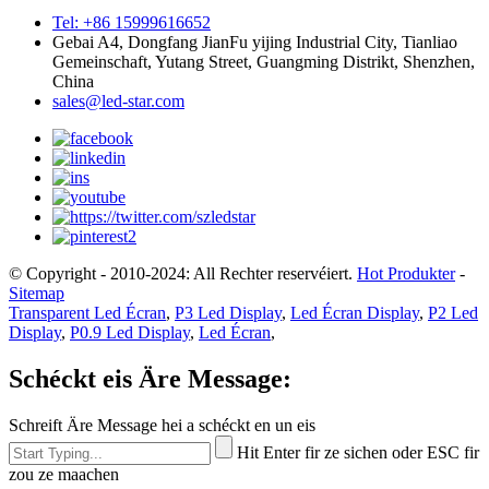
Tel: +86 15999616652
Gebai A4, Dongfang JianFu yijing Industrial City, Tianliao
Gemeinschaft, Yutang Street, Guangming Distrikt, Shenzhen,
China
sales@led-star.com
© Copyright - 2010-2024: All Rechter reservéiert.
Hot Produkter
-
Sitemap
Transparent Led Écran
,
P3 Led Display
,
Led Écran Display
,
P2 Led
Display
,
P0.9 Led Display
,
Led Écran
,
Schéckt eis Äre Message:
Schreift Äre Message hei a schéckt en un eis
Hit Enter fir ze sichen oder ESC fir
zou ze maachen