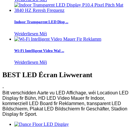
Indoor Transparent LED Disp ...
Weiderliesen Méi
Wi-Fi Intelligent Video Wal ...
Weiderliesen Méi
BEST LED Écran Liwwerant
-
Bitt verschidden Aarte vu LED Affichage, wéi Locatioun LED
Display fir Bühn, HD LED Video Mauer fir Indoor,
kommerziell LED Board fir Reklammen, transparent LED
Bildschierm, Plakat LED Bildschierm fir Geschäfter, Stadion
Display fir Sport.