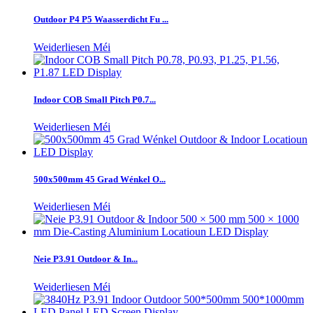
Outdoor P4 P5 Waasserdicht Fu ...
Weiderliesen Méi
Indoor COB Small Pitch P0.7...
Weiderliesen Méi
500x500mm 45 Grad Wénkel O...
Weiderliesen Méi
Neie P3.91 Outdoor & In...
Weiderliesen Méi