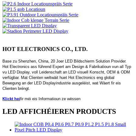
HOT ELECTRONICS CO., LTD.
Base zu Shenzhen, China, 20 Joer LED Bildschierm Solution Provider.
Hot Electronics ass führend Expert am Design & Fabrikatioun vun all Typ
vu LED Display, voll Leidenschaft an LED visuell Konscht, OEM & ODM
verfügbar. Mat Clienten weltwäit huet Hot Electronics eng global
Bewegung an der LED Displayindustrie ausgeléist, wat Wäert fir eis
Clienten bréngt.
Klickt hei
fir méi eis Informatioun ze wëssen
LED AFFICHÉIEREN PRODUCTS