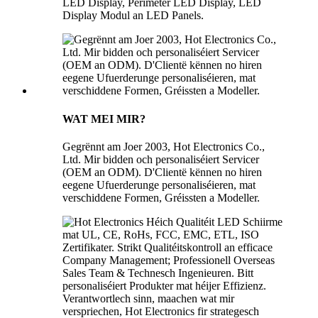
LED Display, Perimeter LED Display, LED
Display Modul an LED Panels.
WAT MEI MIR?
Gegrënnt am Joer 2003, Hot Electronics Co.,
Ltd. Mir bidden och personaliséiert Servicer
(OEM an ODM). D'Clientë kënnen no hiren
eegene Ufuerderunge personaliséieren, mat
verschiddene Formen, Gréissten a Modeller.