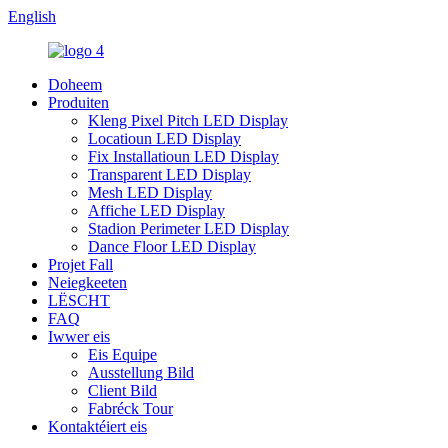
English
Doheem
Produiten
Kleng Pixel Pitch LED Display
Locatioun LED Display
Fix Installatioun LED Display
Transparent LED Display
Mesh LED Display
Affiche LED Display
Stadion Perimeter LED Display
Dance Floor LED Display
Projet Fall
Neiegkeeten
LËSCHT
FAQ
Iwwer eis
Eis Equipe
Ausstellung Bild
Client Bild
Fabréck Tour
Kontaktéiert eis