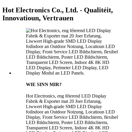
Hot Electronics Co., Ltd. - Qualitéit,
Innovatioun, Vertrauen
WIE SINN MIR?
Hot Electronics, eng féierend LED Display
Fabrik & Exporter mat 20 Joer Erfarung,
Liwwert High-grade SMD LED Display
foiIndoor an Outdoor Notzung, Locatioun LED
Display, Front Service LED Bildschierm, flexibel
LED Bildschierm, Poster LED Bildschierm,
Transparent LED Screen, Indoor 4K 8K HD