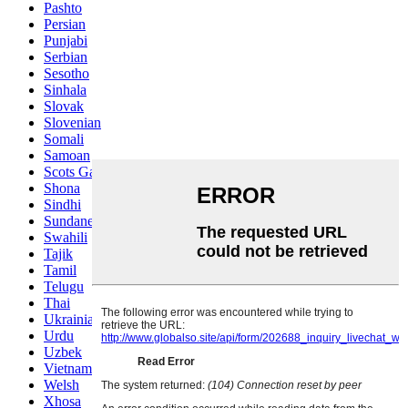
Pashto
Persian
Punjabi
Serbian
Sesotho
Sinhala
Slovak
Slovenian
Somali
Samoan
Scots Gaelic
Shona
Sindhi
Sundanese
Swahili
Tajik
Tamil
Telugu
Thai
Ukrainian
Urdu
Uzbek
Vietnamese
Welsh
Xhosa