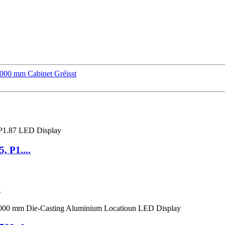
000 mm Cabinet Gréisst
, P1....
m