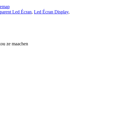
temap
parent Led Écran
,
Led Écran Display
,
 zou ze maachen