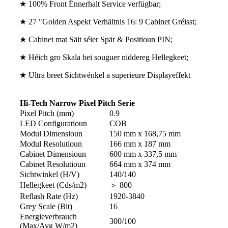
★ 100% Front Ënnerhalt Service verfügbar;
★ 27 "Golden Aspekt Verhältnis 16: 9 Cabinet Gréisst;
★ Cabinet mat Säit séier Spär & Positioun PIN;
★ Héich gro Skala bei souguer niddereg Hellegkeet;
★ Ultra breet Sichtwénkel a superieure Displayeffekt
Hi-Tech Narrow Pixel Pitch Serie
Pixel Pitch (mm)
0.9
LED Configuratioun
COB
Modul Dimensioun
150 mm x 168,75 mm
Modul Resolutioun
166 mm x 187 mm
Cabinet Dimensioun
600 mm x 337,5 mm
Cabinet Resolutioun
664 mm x 374 mm
Sichtwinkel (H/V)
140/140
Hellegkeet (Cds/m2)
＞ 800
Reflash Rate (Hz)
1920-3840
Grey Scale (Bit)
16
Energieverbrauch
300/100
(Max/Avg W/m2)