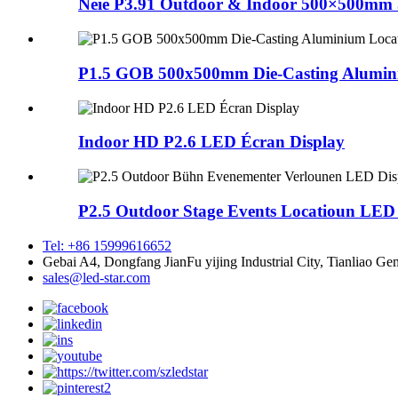
Neie P3.91 Outdoor & Indoor 500×500mm 
P1.5 GOB 500x500mm Die-Casting Alumini
Indoor HD P2.6 LED Écran Display
P2.5 Outdoor Stage Events Locatioun LED D
Tel: +86 15999616652
Gebai A4, Dongfang JianFu yijing Industrial City, Tianliao Ge
sales@led-star.com