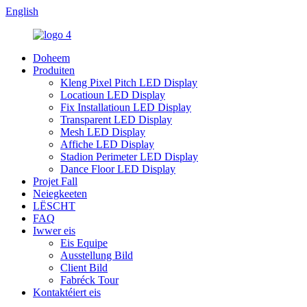
English
Doheem
Produiten
Kleng Pixel Pitch LED Display
Locatioun LED Display
Fix Installatioun LED Display
Transparent LED Display
Mesh LED Display
Affiche LED Display
Stadion Perimeter LED Display
Dance Floor LED Display
Projet Fall
Neiegkeeten
LËSCHT
FAQ
Iwwer eis
Eis Equipe
Ausstellung Bild
Client Bild
Fabréck Tour
Kontaktéiert eis