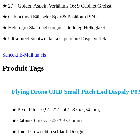
★ 27 ″ Golden Aspekt Verhältnis 16: 9 Cabinet Gréisst;
★ Cabinet mat Säit séier Spär & Positioun PIN;
★ Héich gro Skala bei souguer niddereg Hellegkeet;
★ Ultra breet Sichtwénkel a superieure Displayeffekt
Schéckt E-Mail un eis
Produit Tags
Flying Drone UHD Small Pitch Led Dispaly P0.
★ Pixel Pitch: 0,9/1,25/1,56/1,875/2,34 mm;
★ Cabinet Gréisst: 600 * 337.5mm;
★ Liicht Gewiicht a schlank Design;