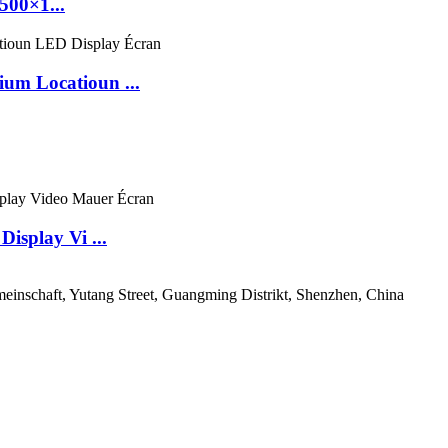
500×1...
um Locatioun ...
isplay Vi ...
meinschaft, Yutang Street, Guangming Distrikt, Shenzhen, China