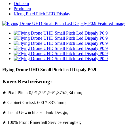
Doheem
Produiten
Kleng Pixel Pitch LED Display
Flying Drone UHD Small Pitch Led Dispaly P0.9
Kuerz Beschreiwung:
★ Pixel Pitch: 0,9/1,25/1,56/1,875/2,34 mm;
★ Cabinet Gréisst: 600 * 337.5mm;
★ Liicht Gewiicht a schlank Design;
★ 100% Front Ënnerhalt Service verfügbar;