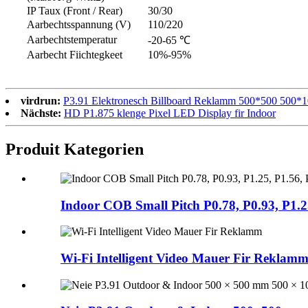
IP Taux (Front / Rear)
30/30
Aarbechtsspannung (V)
110/220
Aarbechtstemperatur
-20-65 ℃
Aarbecht Fiichtegkeet
10%-95%
virdrun:
P3.91 Elektronesch Billboard Reklamm 500*500 500*1
Nächste:
HD P1.875 klenge Pixel LED Display fir Indoor
Produit Kategorien
Indoor COB Small Pitch P0.78, P0.93, P1.25
Wi-Fi Intelligent Video Mauer Fir Reklam