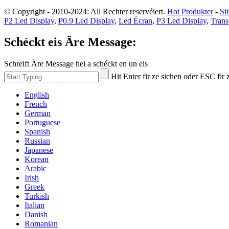
© Copyright - 2010-2024: All Rechter reservéiert.
Hot Produkter
-
Si
P2 Led Display
,
P0.9 Led Display
,
Led Écran
,
P3 Led Display
,
Trans
Schéckt eis Äre Message:
Schreift Äre Message hei a schéckt en un eis
Hit Enter fir ze sichen oder ESC fir
English
French
German
Portuguese
Spanish
Russian
Japanese
Korean
Arabic
Irish
Greek
Turkish
Italian
Danish
Romanian