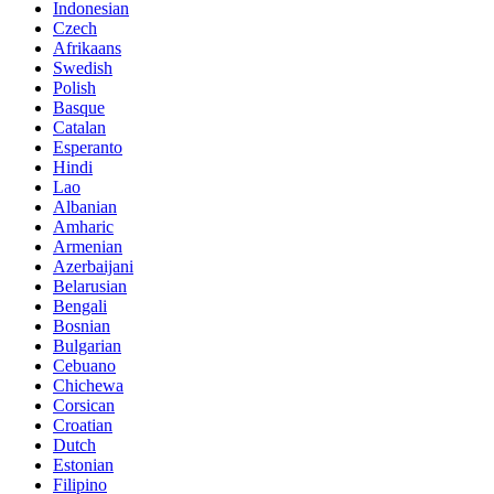
Indonesian
Czech
Afrikaans
Swedish
Polish
Basque
Catalan
Esperanto
Hindi
Lao
Albanian
Amharic
Armenian
Azerbaijani
Belarusian
Bengali
Bosnian
Bulgarian
Cebuano
Chichewa
Corsican
Croatian
Dutch
Estonian
Filipino